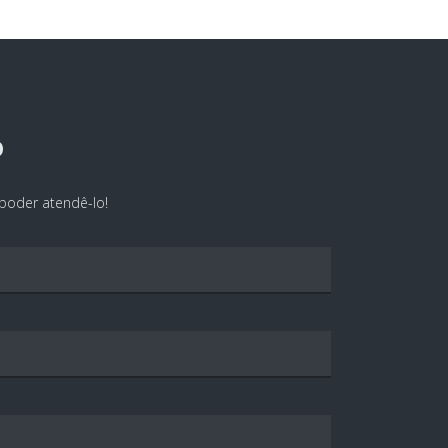
o
poder atendê-lo!