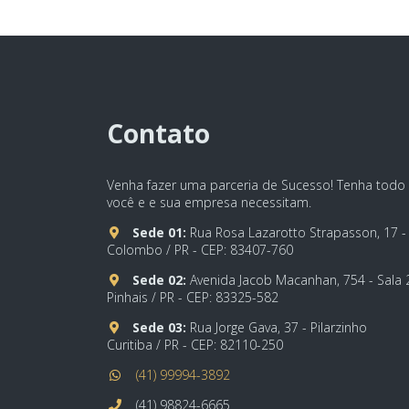
Contato
Venha fazer uma parceria de Sucesso! Tenha todo
você e e sua empresa necessitam.
Sede 01:
Rua Rosa Lazarotto Strapasson, 17 -
Colombo / PR - CEP: 83407-760
Sede 02:
Avenida Jacob Macanhan, 754 - Sala 20
Pinhais / PR - CEP: 83325-582
Sede 03:
Rua Jorge Gava, 37 - Pilarzinho
Curitiba / PR - CEP: 82110-250
(41) 99994-3892
(41) 98824-6665